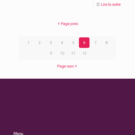
Lire la suite
Page prec
1
2
3
4
5
6
7
8
9
10
11
12
Page suiv
Menu