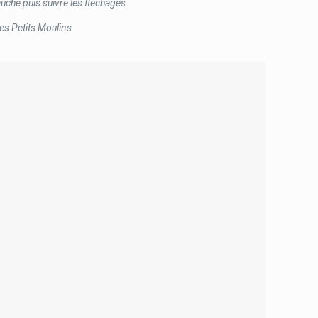
uche puis suivre les fléchages.
des Petits Moulins