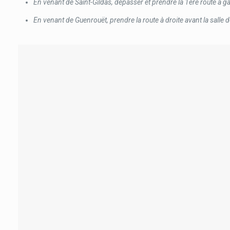
En venant de Saint-Gildas, dépasser et prendre la 1ère route à ga
En venant de Guenrouët, prendre la route à droite avant la salle 