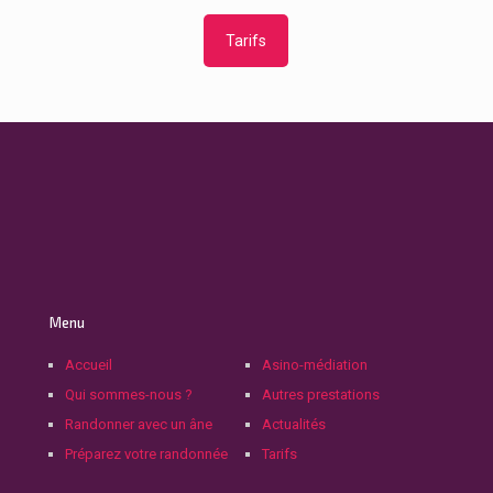
Tarifs
Menu
Accueil
Asino-médiation
Qui sommes-nous ?
Autres prestations
Randonner avec un âne
Actualités
Préparez votre randonnée
Tarifs