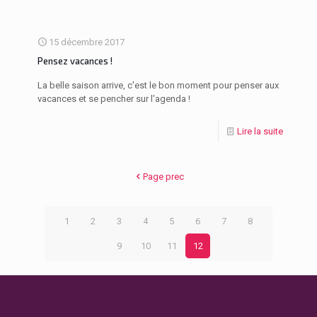
15 décembre 2017
Pensez vacances !
La belle saison arrive, c'est le bon moment pour penser aux
vacances et se pencher sur l'agenda !
Lire la suite
Page prec
1
2
3
4
5
6
7
8
9
10
11
12