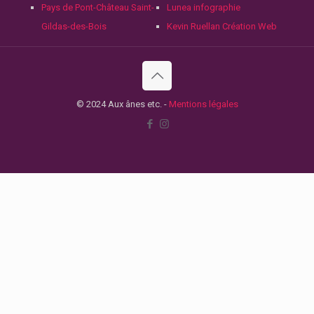
Pays de Pont-Château Saint-
Lunea infographie
Gildas-des-Bois
Kevin Ruellan Création Web
© 2024 Aux ânes etc. -
Mentions légales