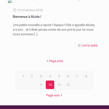
15 novembre 2018
Bienvenue à Alizée !
Une petite nouvelle a rejoint l’équipe !! Elle s’appelle Alizée,
a 6 ans… et n’était jamais sortie de son pré le jour où nous
nous sommes
[…]
Lire la suite
Page prec
1
2
3
4
5
6
7
8
9
10
11
12
Page suiv