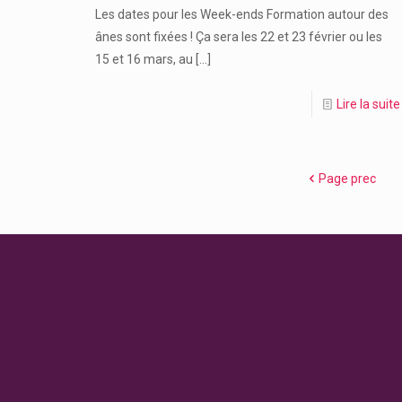
Les dates pour les Week-ends Formation autour des
ânes sont fixées ! Ça sera les 22 et 23 février ou les
15 et 16 mars, au
[…]
Lire la suite
Page prec