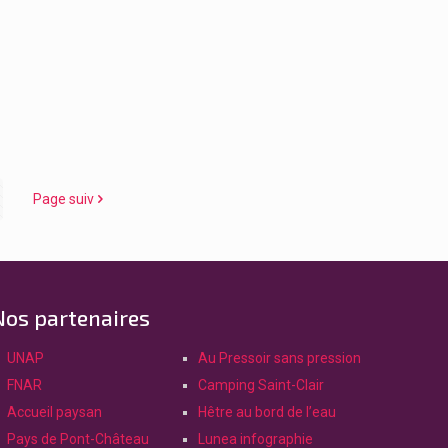
Page suiv
Nos partenaires
UNAP
Au Pressoir sans pression
FNAR
Camping Saint-Clair
Accueil paysan
Hêtre au bord de l’eau
Pays de Pont-Château
Lunea infographie