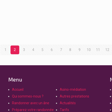
1
2
3
4
5
6
7
8
9
10
11
12
Menu
Accueil
Asino-médiation
Qui sommes-nous ?
Autres prestations
Randonner avec un âne
Actualités
Préparez votre randonnée
Tarifs