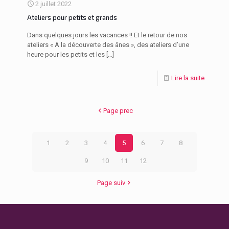
2 juillet 2022
Ateliers pour petits et grands
Dans quelques jours les vacances !! Et le retour de nos
ateliers « A la découverte des ânes », des ateliers d’une
heure pour les petits et les
[…]
Lire la suite
Page prec
1
2
3
4
5
6
7
8
9
10
11
12
Page suiv