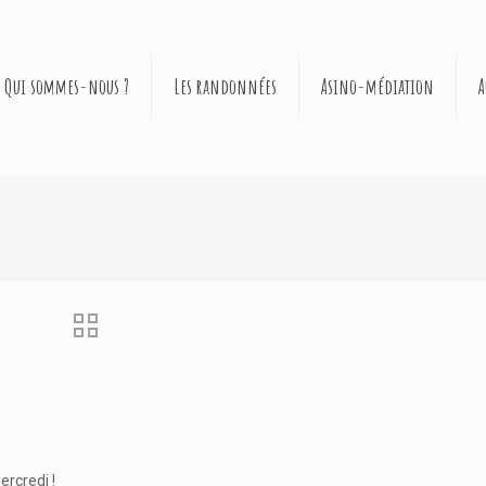
Qui sommes-nous ?
Les randonnées
Asino-médiation
A
ercredi !