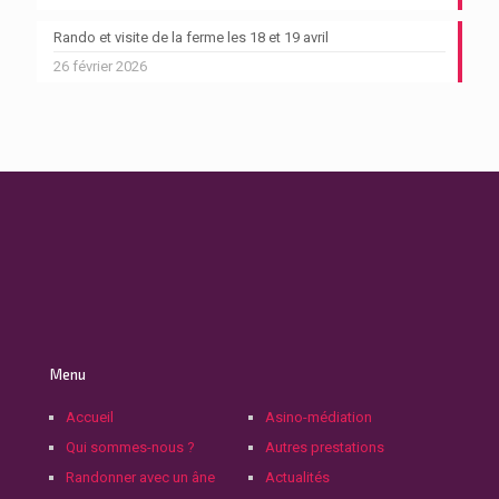
Rando et visite de la ferme les 18 et 19 avril
26 février 2026
Menu
Accueil
Asino-médiation
Qui sommes-nous ?
Autres prestations
Randonner avec un âne
Actualités